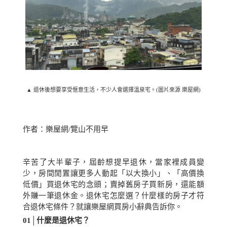
▲ 退休後想要享受愜意生活，不少人會選擇溫泉宅。(圖片來源 樂屋網)
作者：樂屋網/覽山不用早
辛苦了大半輩子，屆齡想提早退休，當家裡成員變
少，房間閒置讓更多人動起「以大換小」、「高價換
低價」買退休宅的念頭；賣掉舊房子買新房，還能額
外賺一筆退休金。退休宅怎麼選？什麼樣的房子才符
合退休宅條件？就讓樂屋網買房小辭典告訴你。
01│
什麼是退休宅？