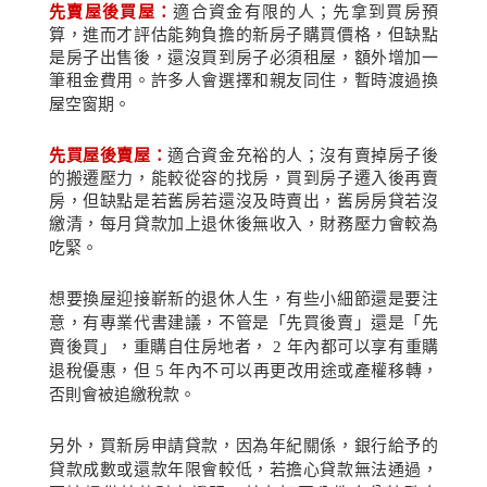
先賣屋後買屋：
適合資金有限的人；先拿到買房預
算，進而才評估能夠負擔的新房子購買價格，但缺點
是房子出售後，還沒買到房子必須租屋，額外增加一
筆租金費用。許多人會選擇和親友同住，暫時渡過換
屋空窗期。
先買屋後賣屋：
適合資金充裕的人；沒有賣掉房子後
的搬遷壓力，能較從容的找房，買到房子遷入後再賣
房，但缺點是若舊房若還沒及時賣出，舊房房貸若沒
繳清，每月貸款加上退休後無收入，財務壓力會較為
吃緊。
想要換屋迎接嶄新的退休人生，有些小細節還是要注
意，有專業代書建議，不管是「先買後賣」還是「先
賣後買」，重購自住房地者，
2
年內都可以享有重購
退稅優惠，但
5
年內不可以再更改用途或產權移轉，
否則會被追繳稅款。
另外，買新房申請貸款，因為年紀關係，銀行給予的
貸款成數或還款年限會較低，若擔心貸款無法通過，