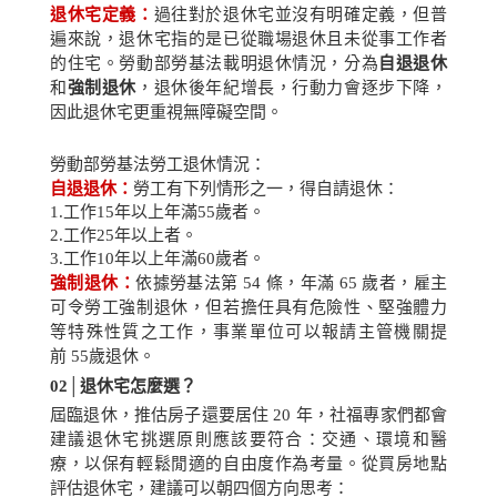
退休宅定義：
過往對於退休宅並沒有明確定義，但普
遍來說，退休宅指的是已從職場退休且未從事工作者
的住宅。勞動部勞基法載明退休情況，分為
自退退休
和
強制退休
，退休後年紀增長，行動力會逐步下降，
因此退休宅更重視無障礙空間。
勞動部勞基法勞工退休情況：
自退退休：
勞工有下列情形之一，得自請退休：
1.
工作
15
年以上年滿
55
歲者。
2.
工作
25
年以上者。
3.
工作
10
年以上年滿
60
歲者。
強制退休：
依據勞基法第
54
條，年滿
65
歲者，雇主
可令勞工強制退休，但若擔任具有危險性、堅強體力
等特殊性質之工作，事業單位可以報請主管機關提
前
55
歲退休。
02│
退休宅怎麼選？
屆臨退休，推估房子還要居住
20
年，社福專家們都會
建議退休宅挑選原則應該要符合：交通、環境和醫
療，以保有輕鬆閒適的自由度作為考量。從買房地點
評估退休宅，建議可以朝四個方向思考：