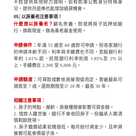
不妨提供其他財力證明，若有如軍公教身分特殊身
分，提供月退俸也能增加過貸機會。
05│
以房養老注意事項！
什麼是以房養老？
顧名思義，即是將房子抵押給銀
行，換取現金，做為養老基金使用。
申請條件：
年滿
55
歲至
60
歲即可申請，但各家銀行
的申請年齡不同，利率與手續費也不同，官股銀行利
率約
1.61%
起，民間銀行利率則是
1.85%
至
2%
以
上，手續費在
2,300
至
6,000
元。
申請額度：
可貸款成數依房屋現值而定，普遍最高可
貸款至
7
成。還款期限至少
20
年，最長
30
年。
相關注意事項：
1.
房子的地點、屋齡、房屋種類會影響可貸金額。
2.
借款人離世後，銀行不會收回房子，但繼承人需清
償剩餘款項。
3.
房子鑑價結果若價值低，每月給付資金少，且申貸
後需可能會債留子孫。