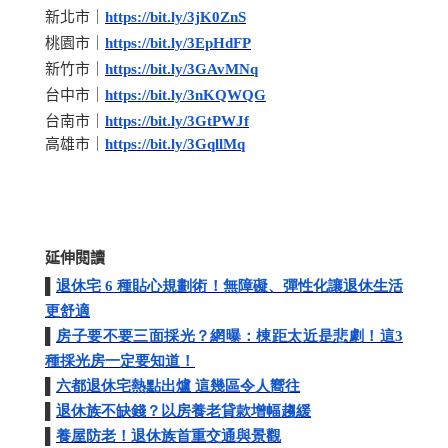
新北市｜
https://bit.ly/3jK0ZnS
桃園市｜
https://bit.ly/3EpHdFP
新竹市｜
https://bit.ly/3GAvMNq
台中市｜
https://bit.ly/3nKQWQG
台南市｜
https://bit.ly/3GtPWJf
高雄市｜
https://bit.ly/3GqllMq
延伸閱讀
▌
退休宅
6
種貼心規劃術！無障礙、彈性化讓退休生活
更舒適
▌
房子要不要三面採光？網曝：棟距太近是悲劇！這
3
種採光房一定要知道！
▌
六都退休宅熱點出爐
這幾區令人嚮往
▌
退休族不缺錢？以房養老貸款增幅趨緩
▌
養屋防老！退休族首重交通與景觀