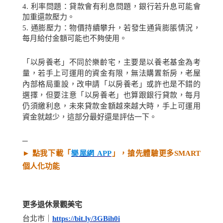
4.
利率問題：貸款會有利息問題，銀行若升息可能會
加重還款壓力。
5.
通膨壓力：物價持續攀升，若發生通貨膨脹情況，
每月給付金額可能也不夠使用。
「以房養老」不同於樂齡宅，主要是以養老基金為考
量，若手上可運用的資金有限，無法購置新房，老屋
內部格局重設，改申請「以房養老」或許也是不錯的
選擇，但要注意「以房養老」也算跟銀行貸款，每月
仍須繳利息，未來貸款金額越來越大時，手上可運用
資金就越少，這部分最好還是評估一下。
─
►
點我下載「
樂屋網
APP
」，搶先體驗更多
SMART
個人化功能
更多退休景觀美宅
台北市
｜
https://bit.ly/3GBih0i