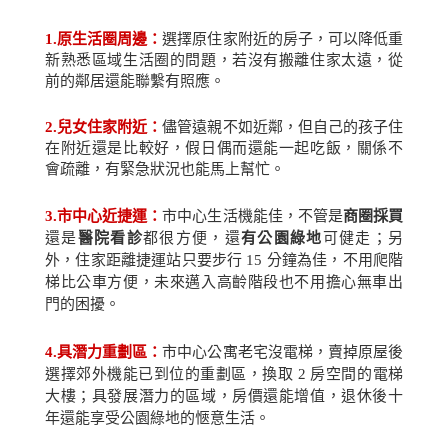
1.
原生活圈周邊：
選擇原住家附近的房子，可以降低重
新熟悉區域生活圈的問題，若沒有搬離住家太遠，從
前的鄰居還能聯繫有照應。
2.
兒女住家附近：
儘管遠親不如近鄰，但自己的孩子住
在附近還是比較好，假日偶而還能一起吃飯，關係不
會疏離，有緊急狀況也能馬上幫忙。
3.
市中心近捷運：
市中心生活機能佳，不管是
商圈採買
還是
醫院看診
都很方便，還
有公園綠地
可健走；另
外，住家距離捷運站只要步行
15
分鐘為佳，不用爬階
梯比公車方便，未來邁入高齡階段也不用擔心無車出
門的困擾。
4.
具潛力重劃區：
市中心公寓老宅沒電梯，賣掉原屋後
選擇郊外機能已到位的重劃區，換取
2
房空間的電梯
大樓；具發展潛力的區域，房價還能增值，退休後十
年還能享受公園綠地的愜意生活。