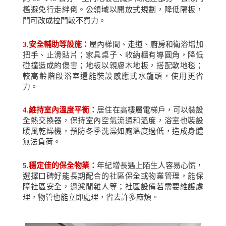
檻避免行走絆倒。公領域以開放式規劃，降低隔板，
門可改成拉門較不費力。
3.
安全輔助等設施：
屋內梯間、走道、廚房和衛浴增加
把手、止滑貼片；家具桌子、收納櫃有導圓角，降低
碰撞造成的傷害；地板以親膚木地板，搭配軟地毯；
較高齡階段浴室還能裝設感應式水龍頭，使用更省
力。
4.
維持室內溫度平衡：
居住在高樓層電梯戶，可以裝設
全熱交換器，保持室內空氣流通和溫度，浴室也裝設
暖風乾燥機，預防冬季洗澡如廁溫度過低，造成身體
無法負荷。
5.
穩定佳的保全物業：
年紀增長遇上陌生人容易心慌，
選擇口碑好能長期配合的社區保全或物業管理，能保
障社區安全，過濾閒雜人等；社區設備若需要維護處
理，物管也能立即處理，省去許多麻煩。