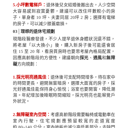
5.
小坪數電梯戶：
退休後兒女結婚後搬出去，人少空間
大容易感到寂寞憂鬱，建議可以改住坪數較小的房
子，單身者
10
坪、夫妻同居
20
坪
2
房；選擇有電梯
的房子，可以減少膝蓋磨損。
03│
理想的退休宅規劃
現階段醫療發達，不少人提早退休身體狀況還不錯，
將老屋「以大換小」後，購入新房子後可能還會居
住
15
至
20
年，看房買房時也要思考屋內格局配置，
因應高齡階段的方便性，建議朝向
採光
、
通風
和
無障
礙
方向規劃：
1.
採光明亮通風佳：
退休後可支配時間增多，待在家中
的時間更長，避開無窗暗房，選擇大面寬的房子，採
光好通風佳能保持身心愉悅；浴室也要開窗，降低潮
濕。年紀增加後睡眠時間縮短，採光明亮也能察覺戶
外狀況。
2.
無障礙室內空間：
考慮高齡階段需要輪椅或電動車在
室內行駛，住宅規劃應預留較寬的走道寬度
約
80~140
公分，室內地板也減少高低差部分，去除門