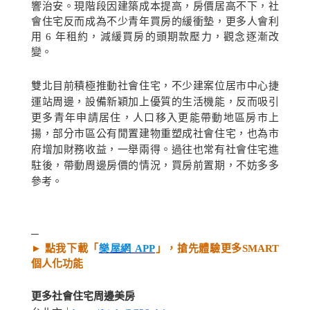
響治安。現階段因建築成本提高，房價居高不下，社
會住宅反而成為不少青年買房的緩衝墊，更多人會利
用
6
年租約，減緩買房的頭期款壓力，觀念逐漸改
變。
雙北目前積極推動社會住宅，不少建案位居市中心捷
運站周邊，設備新穎加上優質的生活機能，反而吸引
更多青年申請居住，人口移入更能帶動地區房市上
揚，部分市區公有閒置建物重塑成社會住宅，也為市
府增加財務收益，一舉兩得。過往也常有社會住宅進
駐後，帶動周邊房價的情況，買房前置期，不妨多多
參考。
─
►
點我下載「
樂屋網
APP
」，搶先體驗更多
SMART
個人化功能
更多社會住宅周邊美房