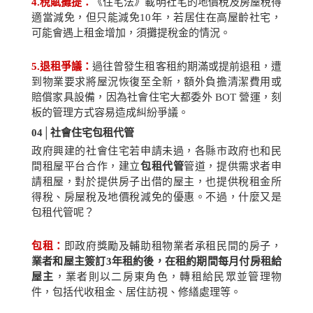
4.
稅賦攤提：
《住宅法》載明社宅的地價稅及房屋稅得
適當減免，但只能減免
10
年，若居住在高屋齡社宅，
可能會遇上租金增加，須攤提稅金的情況。
5.
退租爭議：
過往曾發生租客租約期滿或提前退租，遭
到物業要求將屋況恢復至全新，額外負擔清潔費用或
賠償家具設備，因為社會住宅大都委外
BOT
營運，刻
板的管理方式容易造成糾紛爭議。
04│
社會住宅包租代管
政府興建的社會住宅若申請未過，各縣市政府也和民
間租屋平台合作，建立
包租代管
管道，提供需求者申
請租屋，對於提供房子出借的屋主，也提供稅租金所
得稅、房屋稅及地價稅減免的優惠。不過，什麼又是
包租代管呢？
包租：
即政府獎勵及輔助租物業者承租民間的房子，
業者和屋主簽訂
3
年租約後，在租約期間每月付房租給
屋主
，業者則以二房東角色，轉租給民眾並管理物
件，包括代收租金、居住訪視、修繕處理等。