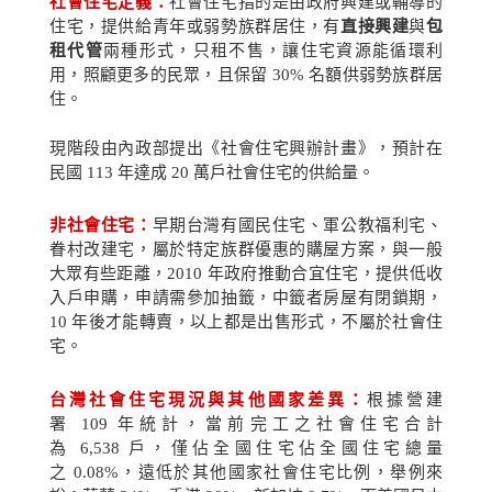
社會住宅定義：
社會住宅指的是由政府興建或輔導的
住宅，提供給青年或弱勢族群居住，有
直接興建
與
包
租代管
兩種形式，只租不售，讓住宅資源能循環利
用，照顧更多的民眾，且保留
30%
名額供弱勢族群居
住。
現階段由內政部提出《社會住宅興辦計畫》，預計在
民國
113
年達成
20
萬戶社會住宅的供給量。
非社會住宅：
早期台灣有國民住宅、軍公教福利宅、
眷村改建宅，屬於特定族群優惠的購屋方案，與一般
大眾有些距離，
2010
年政府推動合宜住宅，提供低收
入戶申購，申請需參加抽籤，中籤者房屋有閉鎖期，
10
年後才能轉賣，以上都是出售形式，不屬於社會住
宅。
台灣社會住宅現況與其他國家差異：
根據營建
署
109
年統計，當前完工之社會住宅合計
為
6,538
戶，僅佔全國住宅佔全國住宅總量
之
0.08%
，遠低於其他國家社會住宅比例，舉例來