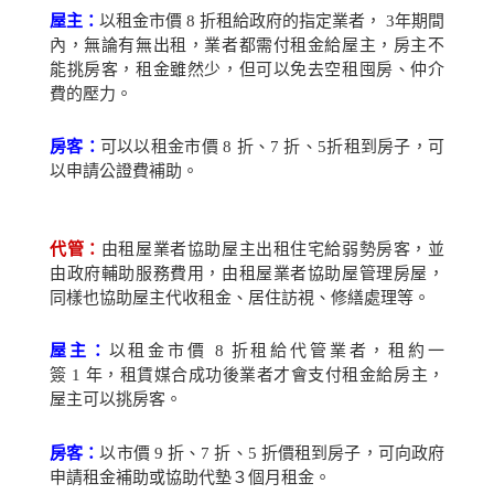
屋主：
以租金市價
8
折租給政府的指定業者，
3
年期間
內，無論有無出租，業者都需付租金給屋主，房主不
能挑房客，租金雖然少，但可以免去空租囤房、仲介
費的壓力。
房客：
可以以租金市價
8
折、
7
折、
5
折租到房子，可
以申請公證費補助。
代管：
由租屋業者協助屋主出租住宅給弱勢房客，並
由政府輔助服務費用，由租屋業者協助屋管理房屋，
同樣也協助屋主代收租金、居住訪視、修繕處理等。
屋主：
以租金市價
8
折租給代管業者，租約一
簽
1
年，租賃媒合成功後業者才會支付租金給房主，
屋主可以挑房客。
房客：
以市價
9
折、
7
折、
5
折價租到房子，可向政府
申請租金補助或協助代墊３個月租金。