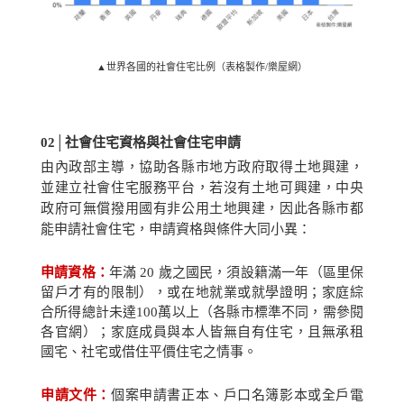
▲世界各國的社會住宅比例（表格製作/樂屋網）
02│
社會住宅資格與社會住宅申請
由內政部主導，協助各縣市地方政府取得土地興建，
並建立社會住宅服務平台，若沒有土地可興建，中央
政府可無償撥用國有非公用土地興建，因此各縣市都
能申請社會住宅，申請資格與條件大同小異：
申請資格：
年滿
20
歲之國民，須設籍滿一年（區里保
留戶才有的限制），或在地就業或就學證明；家庭綜
合所得總計未達
100
萬以上（各縣市標準不同，需參閱
各官網）；家庭成員與本人皆無自有住宅，且無承租
國宅、社宅或借住平價住宅之情事。
申請文件：
個案申請書正本、戶口名簿影本或全戶電