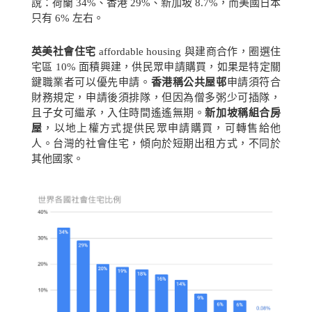
說：荷蘭
34%
、香港
29%
、新加坡
8.7%
，而美國日本
只有
6%
左右。
英美社會住宅
affordable housing
與建商合作，圈選住
宅區
10%
面積興建，供民眾申請購買，如果是特定關
鍵職業者可以優先申請。
香港稱公共屋邨
申請須符合
財務規定，申請後須排隊，但因為僧多粥少可插隊，
且子女可繼承，入住時間遙遙無期。
新加坡稱組合房
屋
，以地上權方式提供民眾申請購買，可轉售給他
人。台灣的社會住宅，傾向於短期出租方式，不同於
其他國家。