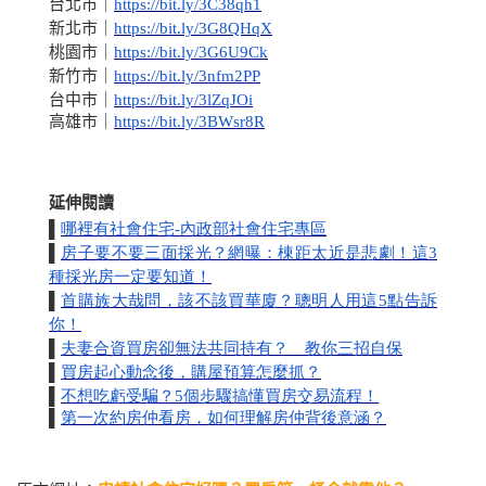
台北市
｜
https://bit.ly/3C38qh1
新北市｜
https://bit.ly/3G8QHqX
桃園市｜
https://bit.ly/3G6U9Ck
新竹市｜
https://bit.ly/3nfm2PP
台中市｜
https://bit.ly/3lZqJOi
高雄市｜
https://bit.ly/3BWsr8R
延伸閱讀
▌
哪裡有社會住宅
-
內政部社會住宅專區
▌
房子要不要三面採光？網曝：棟距太近是悲劇！這
3
種採光房一定要知道！
▌
首購族大哉問，該不該買華廈？聰明人用這
5
點告訴
你！
▌
夫妻合資買房卻無法共同持有？ 教你三招自保
▌
買房起心動念後，購屋預算怎麼抓？
▌
不想吃虧受騙？
5
個步驟搞懂買房交易流程！
▌
第一次約房仲看房，如何理解房仲背後意涵？