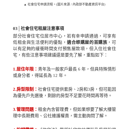
▲ 社會住宅申請流程。(圖片來源 / 內政部不動產資訊平台)
03│
社會住宅租屋注意事項
部分社會住宅位居市中心，若有幸申請通過，可享有
低租金與生活便利的優點，
適合想購屋的首購族
，可
以有足夠的緩衝時間支付預售屋款項，但入住社會住
宅，有些注意事項建議還是要先了解，重點如下：
1.
居住年限：
青年及一般家戶最長
6
年，但具特殊情形
或身分者，得延長為
12
年。
2.
房型限制：
社會住宅提供套房、
2
房和
3
房，但可能因
為優先戶先選後，剩餘的房型不足要花時間再等待。
3.
管理問題：
租金內含管理費，但如果想要了解大樓管
理中長期費用、公社維護權責，需主動詢問了解。