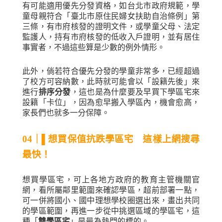
有可能適用優先分發資格，如台北市政府規範，學
童母親符合「臺北市原住民婦女扶助自治條例」第
三條，有市府核發的證明文件，或學童父母、法定
監護人，持有市府核發的低收入戶證明，並有居住
事實者，不過這些算是少數的例外情形。
此外，倘若符合優先分發的學童非常多，已經超過
了校方可容納數，此時就可能會以「設籍先後」來
進行
排序分發
，這也是為什麼要及早買下學區宅來
設籍「卡位」，因為愈早搬入學區內，機會愈高，
家長們也就多一分保障。
04
｜
▌
想買保值抗跌學區宅 這樣上網搜尋
最快！
想買學區宅，可上各地方政府的教育主管機關官
網，看所屬鄰里範圍來確認學區，超前部署一點，
可一併將國小、國中理想學校圈選出來，畫出共同
的學區範圍，再進一步從中挑選區域的學區宅，這
種「
雙學區宅
」是最為熱門的標的。