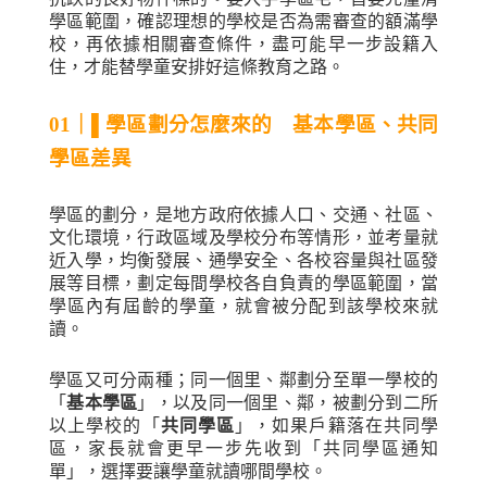
學區範圍，確認理想的學校是否為需審查的額滿學
校，再依據相關審查條件，盡可能早一步設籍入
住，才能替學童安排好這條教育之路。
01
｜
▌
學區劃分怎麼來的 基本學區、共同
學區差異
學區的劃分，是地方政府依據人口、交通、社區、
文化環境，行政區域及學校分布等情形，並考量就
近入學，均衡發展、通學安全、各校容量與社區發
展等目標，劃定每間學校各自負責的學區範圍，當
學區內有屆齡的學童，就會被分配到該學校來就
讀。
學區又可分兩種；同一個里、鄰劃分至單一學校的
「
基本學區
」，以及同一個里、鄰，被劃分到二所
以上學校的「
共同學區
」，如果戶籍落在共同學
區，家長就會更早一步先收到「共同學區通知
單」，選擇要讓學童就讀哪間學校。