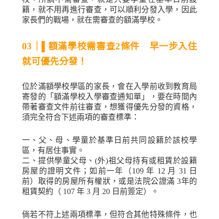
籍，就不用再進行審查，可以順利分發入學，因此
家長們的戰場，就在需審查的額滿學校。
03
｜
▌
額滿學校需審查
2
條件 早一步入住
就可優先分發！
位於滿額學校學區的家長，會在入學前收到教育局
寄發的「額滿學校入學審查通知單」，要在時間內
帶著審查文件前往審查，想獲得優先分發的資格，
須完全符合下述兩項的審查標準：
一、父、母、學童於基準日前共同設籍於該校學
區，有居住事實。
二、提供學童父母、
(
外
)
祖父母持有或租賃於設籍
房屋的證明文件；如前一年（
109
年
12
月
31
日
前）取得的房屋所有權狀，或是法院公證滿
3
年的
租賃契約（
107
年
3
月
20
日前簽定）。
倘若不符上述兩項標準，但符合其他特殊條件，也