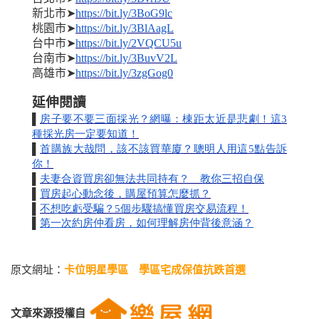
新北市
➤
https://bit.ly/3BoG9lc
桃園市
➤
https://bit.ly/3BlAagL
台中市
➤
https://bit.ly/2VQCU5u
台南市
➤
https://bit.ly/3BuvV2L
高雄市
➤
https://bit.ly/3zgGog0
延伸閱讀
房子要不要三面採光？網曝：棟距太近是悲劇！這
3
▌
種採光房一定要知道！
首購族大哉問，該不該買華廈？聰明人用這
5
點告訴
▌
你！
夫妻合資買房卻無法共同持有？ 教你三招自保
▌
買房起心動念後，購屋預算怎麼抓？
▌
不想吃虧受騙？
5
個步驟搞懂買房交易流程！
▌
第一次約房仲看房，如何理解房仲背後意涵？
▌
原文網址：
卡位明星學區 學區宅成保值抗跌首選
文章來源授權自