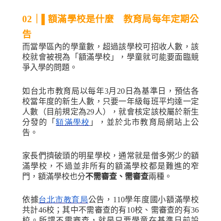
02
｜
▌
額滿學校是什麼 教育局每年定期公
告
而當學區內的學童數，超過該學校可招收人數，該
校就會被視為「額滿學校」，學童就可能要面臨競
爭入學的問題。
如台北市教育局以每年
3
月
20
日為基準日，預估各
校當年度的新生人數，只要一年級每班平均達一定
人數（目前規定為
29
人），就會核定該校屬於新生
分發的「
額滿學校
」，並於北市教育局網站上公
告。
家長們擠破頭的明星學校，通常就是僧多粥少的額
滿學校，不過並非所有的額滿學校都是難進的窄
門，額滿學校也分
不需審查、需審查
兩種。
依據
台北市教育局
公告，
110
學年度國小額滿學校
共計
46
校；其中不需審查的有
10
校、需審查的有
36
校。所謂不需審查，就是只要學童在基準日前設