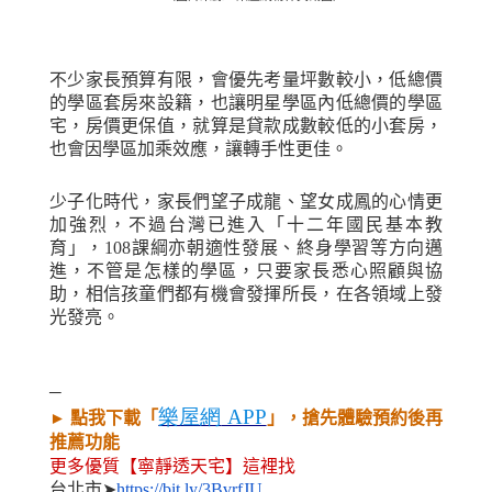
不少家長預算有限，會優先考量坪數較小，低總價
的學區套房來設籍，也讓明星學區內低總價的學區
宅，房價更保值，就算是貸款成數較低的小套房，
也會因學區加乘效應，讓轉手性更佳。
少子化時代，家長們望子成龍、望女成鳳的心情更
加強烈，不過台灣已進入「十二年國民基本教
育」，
108
課綱亦朝適性發展、終身學習等方向邁
進，不管是怎樣的學區，只要家長悉心照顧與協
助，相信孩童們都有機會發揮所長，在各領域上發
光發亮。
─
樂屋網
APP
點我下載「
」，搶先體驗預約後再
►
推薦功能
更多優質【寧靜透天宅】這裡找
台北市
➤
https://bit.ly/3BvrfJU