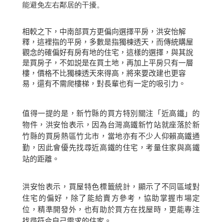
能避免左右鄰居的干擾。
相較之下，中南部買方更偏向選擇平房，洪安怡解
釋，這裡指的平房，多數是指獨棟透天，而傳統購屋
觀念的確偏好有房有地的住宅，這樣的選擇，與其說
是買房子，不如説是在買土地，再加上平房只有一層
樓，價格不比獨棟透天來得高，將來要改建也更容
易，還有不需爬樓梯，對長輩也有一定的吸引力。
值得一提的是，新竹縣的買方特別關注「近高鐵」的
物件，洪安怡表示，因為台灣高鐵新竹站就座落於新
竹縣的買房熱區竹北市，當地亦有不少人仰賴高鐵通
勤，因此會優先找尋近高鐵的住宅，考量住家與高鐵
站的距離。
洪安怡表示，買屋特色標籤統計，顯示了不同區域對
住宅的偏好，除了能給賣方參考，協助掌握市場定
位，精準開發外，也有助於買方在找屋時，更能專注
找尋符合自己需求的住家。