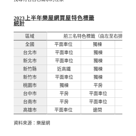
2023
上半年樂屋網買屋特色標籤
統計
區域
前三名特色標籤（由左至右排序）
全國
平面車位
獨棟
平
台北市
平面車位
獨棟
近捷
新北市
平面車位
獨棟
有露
新竹縣
近高鐵
獨棟
平面
新竹市
平面車位
獨棟
雙車
桃園市
獨棟
平房
雙車
台中市
平房
平面車位
雙車
台南市
平房
平面車位
獨
高雄市
平面車位
邊間
雙車
資料來源：樂屋網