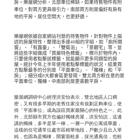
房。樂屋網分析，北部車位稀缺，如果待售物件有附
車位，對買方更具吸引力，南部買方則是偏好有房有
地的平房，居住空間大，也更舒適。
樂屋網依據自家網站刊登的待售物件，針對物件上描
述的房屋特性，整理出多達
40
組的字組，如「廁所開
窗」、「有露臺」、「雙衛浴」、「景觀宅」等，並
將這些字組做成「買屋特色標籤」，標示於物件內，
只要使用者點擊該標籤，就能顯示更多同類型的房
屋。統計今年上半年使用者點擊標籤的狀況，結果買
方點擊最多的分別是「平面車位」、「獨棟」和「平
房」；細分成
8
大都會區更發現，雙北買方較在意的是
平面車位、獨棟，中南部則是更喜歡平房。
樂屋網調研中心經理洪安怡表示，雙北地區人口稠
密，又有很多早期的老舊住家沒有規劃足夠車位，使
得「平面車位」成為該區買家最關心的特色之一。此
外，北部縣市買方也偏好獨棟房屋，洪安怡説，這邊
講的獨棟，多半是單一棟，一層一戶的公寓或華廈，
這樣的住宅通常位處市區精華地段，戶數少且出入單
純，也因為是獨棟，開窗面較多，採光通風佳，也較