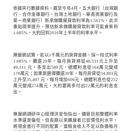
依據央行數據資料，截至今年
4
月，五大銀行（台灣銀
行、合作金庫銀行、台灣土地銀行、華南商業銀行及
第一商業銀行）新承做購屋貸款利率為
1.561%
，此次
重貼現率提升，預估新承做購屋貸款利率可能會來到
1.685%
，大約回到
2016
年上半年的利率水平。
樂屋網試算，若以
1
千萬元的房貸金額，採一段式利率
1.685%
，攤還
20
年，每月房貸將從
48,531
元上升至
49,111
元，多支出
580
元，總體利息從
164
萬元變成
178
萬元；如果是選擇攤還
30
年，每月房貸從
34,801
元
上升至
35,407
元，每月增加
606
元，總體利息也從
252
萬元變成
274
萬元，大約要再多付出
22
萬元的利息支
出。
樂屋網調研中心經理洪安怡指出，儘管目前整體利率
水準還是偏低，但長期以來購屋者已習慣低利水平，
將現金進行不同的配置，當租金收入不足以負擔每月