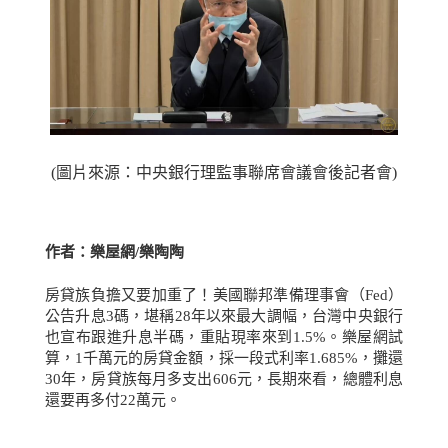
(圖片來源：中央銀行理監事聯席會議會後記者會)
作者：樂屋網
/
樂陶陶
房貸族負擔又要加重了！美國聯邦準備理事會（
Fed
）
公告升息
3
碼，堪稱
28
年以來最大調幅，台灣中央銀行
也宣布跟進升息半碼，重貼現率來到
1.5%
。樂屋網試
算，
1
千萬元的房貸金額，採一段式利率
1.685%
，攤還
30
年，房貸族每月多支出
606
元，長期來看，總體利息
還要再多付
22
萬元。