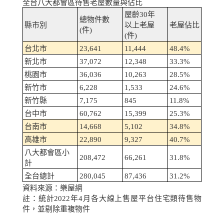
全台八大都會區待售老屋數量與佔比
屋齡
30
年
總物件數
縣市別
以上老屋
老屋佔比
(
件
)
(
件
)
台北市
23,641
11,444
48.4%
新北市
37,072
12,348
33.3%
桃園市
36,036
10,263
28.5%
新竹市
6,228
1,533
24.6%
新竹縣
7,175
845
11.8%
台中市
60,762
15,399
25.3%
台南市
14,668
5,102
34.8%
高雄市
22,890
9,327
40.7%
八大都會區小
208,472
66,261
31.8%
計
全台總計
280,045
87,436
31.2%
資料來源：樂屋網
註：統計
2022
年
4
月各大線上售屋平台住宅類待售物
件，並剔除重複物件