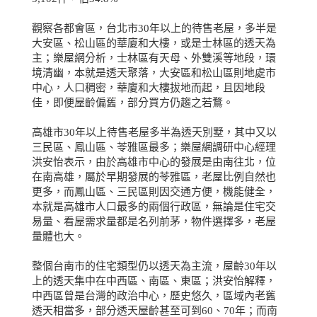
觀察各都會區，台北市
30
年以上的待售老屋，多半是
大安區、松山區的華廈和大樓，或是士林區的透天為
主；樂屋網分析，士林區有天母、外雙溪等地段，環
境清幽，本就是透天聚落，大安區和松山區則地處市
中心，人口稠密，華廈和大樓拔地而起，且因地段
佳，即便屋齡偏舊，部分買方仍趨之若鶩。
高雄市
30
年以上待售老屋多半為透天別墅，其中又以
三民區、鳳山區、苓雅區最多；樂屋網調研中心經理
洪安怡表示，由於高雄市中心的發展是由南往北，位
在南高雄，屬於早期發展的苓雅區，老屋比例自然也
更多，而鳳山區、三民區則因交通方便，機能健全，
本就是高雄市人口最多的兩個行政區，無論是住宅交
易量、看屋需求量都是名列前茅，物件選擇多，老屋
量體也大。
整個台南市的住宅類型仍以透天為主流，屋齡
30
年以
上的透天集中在中西區、南區、東區；洪安怡解釋，
中西區曾是台灣的政治中心，歷史悠久，區域內老舊
透天相當多，部分透天屋齡甚至可到
60
、
70
年；而南