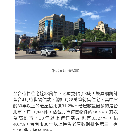
（圖片來源 / 樂屋網）
全台待售住宅達
28
萬筆，老屋竟佔了
3
成！樂屋網統計
全台
4
月待售物件數，總計有
28
萬筆待售住宅，其中屋
齡
30
年以上的老屋佔比達
31.2%
。老屋數量最多的是台
北市，有
11,444
件，佔台北市待售物件的
48.4%
，其次
為高雄市，
30
年以上待售老屋也有
9,327
件，佔
40.7%
，台南市
30
年以上待售老屋數則排名第三，有
5,102
件，佔
34.8%
。