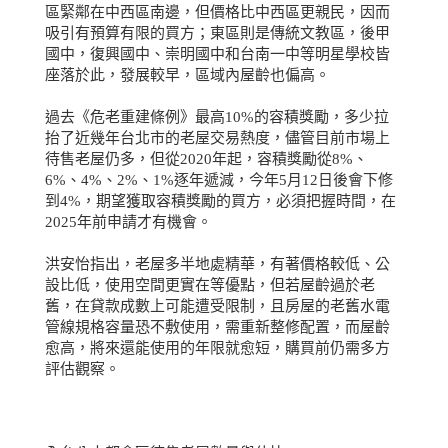
區緊鄰在中西區南邊，但價格比中西區更親民，因而
吸引有預算有限的買方；東區則是傳統文教區，後甲
國中，復興國中、崇明國中和台南一中等明星學校皆
座落於此，發展較早，區域內屋齡也偏高。
過去《危老重建條例》最高
10%
的容積獎勵，多少拉
抬了近幾年台北市的老屋交易熱度，儘管目前市場上
待售老屋仍多，但從
2020
年起，容積獎勵從
8%
、
6%
、
4%
、
2%
、
1%
逐年遞減，今年
5
月
12
日後會下修
到
4%
，期望獲取容積獎勵的買方，必須把握時間，在
2025
年前申請才有機會。
洪安怡指出，老屋多半地處精華，有著價格較低、公
設比低，使用空間更實在等優點，但若屋齡過於老
舊，在貸款成數上可能遭受限制，且房屋的老舊水電
管線規格容量恐不敷使用，需重新整修配置，而屋齡
愈高，將來還能使用的年限就愈短，購買前仍需多方
評估觀察。