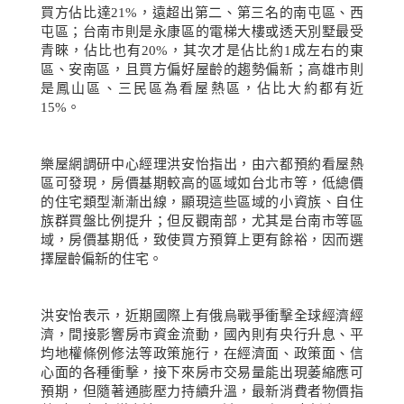
買方佔比達
21%
，遠超出第二、第三名的南屯區、西
屯區；台南市則是永康區的電梯大樓或透天別墅最受
青睞，佔比也有
20%
，其次才是佔比約
1
成左右的東
區、安南區，且買方偏好屋齡的趨勢偏新；高雄市則
是鳳山區、三民區為看屋熱區，佔比大約都有近
15%
。
樂屋網調研中心經理洪安怡指出，由六都預約看屋熱
區可發現，房價基期較高的區域如台北市等，低總價
的住宅類型漸漸出線，顯現這些區域的小資族、自住
族群買盤比例提升；但反觀南部，尤其是台南市等區
域，房價基期低，致使買方預算上更有餘裕，因而選
擇屋齡偏新的住宅。
洪安怡表示，近期國際上有俄烏戰爭衝擊全球經濟經
濟，間接影響房市資金流動，國內則有央行升息、平
均地權條例修法等政策施行，在經濟面、政策面、信
心面的各種衝擊，接下來房市交易量能出現萎縮應可
預期，但隨著通膨壓力持續升溫，最新消費者物價指