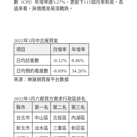
數（
CPI
）年增率達
3.27%
，更創下
115
個月來新高，長
遠來看，房價應是易漲難跌。
2022
年
3
月中古屋買氣
項目
月增率
年增率
日均訪客數
-0.12%
8.46%
日均預約看屋數
-8.69%
34.26%
來源：樂屋網買屋平台數據
2022
年
3
月六都買方需求行政區排名
縣市
第一名
第二名
第三名
台北市
中山區
北投區
內湖區
新北市
淡水區
三重區
新莊區