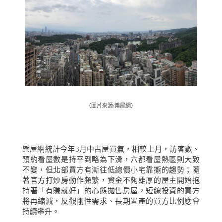
（圖片來源/樂屋網）
樂屋網統計今年
3
月中古屋買氣，相較上月，訪客數、
預約看屋數是持平到略為下滑，六都看屋熱區則大致
不變，但北部買方有漸往低總價小宅靠攏的趨勢；隨
著官方打炒房動作頻繁，資金不夠雄厚的屋主開始抱
持著「有賺就好」的心態拋售房屋，短線投資的買方
將再縮減，反觀剛性需求、長期置產的買方比例應會
持續攀升。