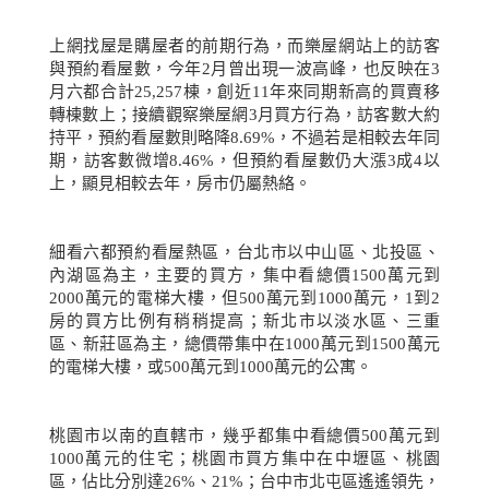
上網找屋是購屋者的前期行為，而樂屋網站上的訪客
與預約看屋數，今年
2
月曾出現一波高峰，也反映在
3
月六都合計
25,257
棟，創近
11
年來同期新高的買賣移
轉棟數上；接續觀察樂屋網
3
月買方行為，訪客數大約
持平，預約看屋數則略降
8.69%
，不過若是相較去年同
期，訪客數微增
8.46%
，但預約看屋數仍大漲
3
成
4
以
上，顯見相較去年，房市仍屬熱絡。
細看六都預約看屋熱區，台北市以中山區、北投區、
內湖區為主，主要的買方，集中看總價
1500
萬元到
2000
萬元的電梯大樓，但
500
萬元到
1000
萬元，
1
到
2
房的買方比例有稍稍提高；新北市以淡水區、三重
區、新莊區為主，總價帶集中在
1000
萬元到
1500
萬元
的電梯大樓，或
500
萬元到
1000
萬元的公寓。
桃園市以南的直轄市，幾乎都集中看總價
500
萬元到
1000
萬元的住宅；桃園市買方集中在中壢區、桃園
區，佔比分別達
26%
、
21%
；台中市北屯區遙遙領先，