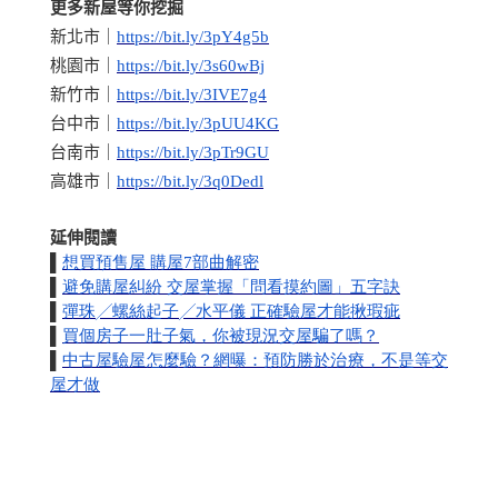
更多新屋等你挖掘
新北市｜
https://bit.ly/3pY4g5b
桃園市｜
https://bit.ly/3s60wBj
新竹市｜
https://bit.ly/3IVE7g4
台中市｜
https://bit.ly/3pUU4KG
台南市｜
https://bit.ly/3pTr9GU
高雄市｜
https://bit.ly/3q0Dedl
延伸閱讀
▌
想買預售屋
購屋
7
部曲解密
▌
避免購屋糾紛
交屋掌握「問看摸約圖」五字訣
▌
彈珠
╱
螺絲起子
╱
水平儀
正確驗屋才能揪瑕疵
▌
買個房子一肚子氣，你被現況交屋騙了嗎？
▌
中古屋驗屋怎麼驗？網曝：預防勝於治療，不是等交
屋才做