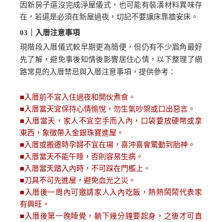
因新房子還沒完成淨屋儀式，也可能有裝潢材料異味存
在，若還是必須在新屋過夜，切記不要讓床靠牆安床。
03
｜入厝注意事項
現階段入厝儀式較早期更為簡便，但仍有不少眉角最好
先了解，避免事後知情後影響居住心情，以下整理了網
路常見的入厝禁忌與入厝注意事項，提供參考：
■
入厝前不宜入住過夜和開伙煮食。
■
入厝當天宜保持心情愉悅，勿生氣吵架或口出惡言。
■
入厝當天，家人不宜空手而入內，口袋要放硬幣或拿
東西，象徵帶入金銀珠寶進屋。
■
入厝或搬遷時孕婦不宜在場，喜沖喜會驚動到胎神。
■
入厝當天不能午睡，否則容易生病。
■
入厝當天踏入內時，不可踩在門檻上。
■
刀具不可先進屋，避免血光之災。
■
入厝後一周內可邀請家人入內吃飯，熱熱鬧鬧代表家
有興旺。
■
入厝後第一晚睡覺，躺下幾分鐘要起身，之後才可直