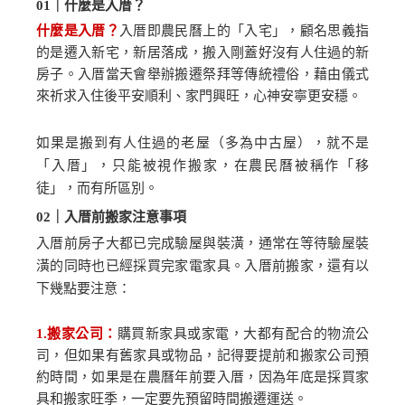
01
｜什麼是入厝？
什麼是入厝？
入厝即農民曆上的「入宅」，顧名思義指
的是遷入新宅，新居落成，搬入剛蓋好沒有人住過的新
房子。入厝當天會舉辦搬遷祭拜等傳統禮俗，藉由儀式
來祈求入住後平安順利、家門興旺，心神安寧更安穩。
如果是搬到有人住過的老屋（多為中古屋），就不是
「入厝」，只能被視作搬家，在農民曆被稱作「移
徒」，而有所區別。
02
｜入厝前搬家注意事項
入厝前房子大都已完成驗屋與裝潢，通常在等待驗屋裝
潢的同時也已經採買完家電家具。入厝前搬家，還有以
下幾點要注意：
1.
搬家公司：
購買新家具或家電，大都有配合的物流公
司，但如果有舊家具或物品，記得要提前和搬家公司預
約時間，如果是在農曆年前要入厝，因為年底是採買家
具和搬家旺季，一定要先預留時間搬遷運送。