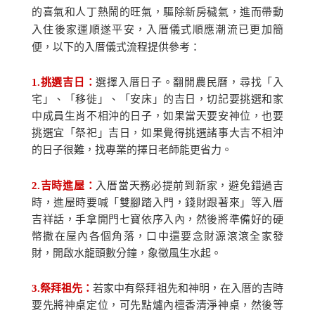
的喜氣和人丁熱鬧的旺氣，驅除新房穢氣，進而帶動
入住後家運順遂平安，入厝儀式順應潮流已更加簡
便，以下的入厝儀式流程提供參考：
1.
挑選吉日：
選擇入厝日子。翻開農民曆，尋找「入
宅」、「移徙」、「安床」的吉日，切記要挑選和家
中成員生肖不相沖的日子，如果當天要安神位，也要
挑選宜「祭祀」吉日，如果覺得挑選諸事大吉不相沖
的日子很難，找專業的擇日老師能更省力。
2.
吉時進屋：
入厝當天務必提前到新家，避免錯過吉
時，進屋時要喊「雙腳踏入門，錢財跟著來」等入厝
吉祥話，手拿開門七寶依序入內，然後將準備好的硬
幣撒在屋內各個角落，口中還要念財源滾滾全家發
財，開啟水龍頭數分鐘，象徵風生水起。
3.
祭拜祖先：
若家中有祭拜祖先和神明，在入厝的吉時
要先將神桌定位，可先點爐內檀香清淨神桌，然後等