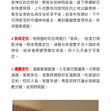
安神位的吉時到，將祖先和神明安座，當下準備鮮花
和牲禮祭拜。上午也應到住家附近的土地公廟參拜，
稟告全家姓名與住址祈求平安；若家中有開伙，下午
可拜家宅的守護神地基主，備好雞腿便當等供品，祈
求闔家順遂。
4.
安床定位：
依照選好的吉時進行「安床」，臥室打掃
乾淨後，將床靠牆定位，接著在床尾雙手合十請床母
保佑，結束後將硬幣撒在床底，四十九天後才可拿
走。
5.
湯圓安灶：
湯圓象徵圓滿，入宅當天開爐第一次煮甜
湯圓，象徵安灶，並邀請親朋好友或鄰居，吃甜湯討
吉利，旺旺人氣，家運亨通，煮甜茶時可讓水壺鳴笛
數分鐘，呈現熱鬧感。