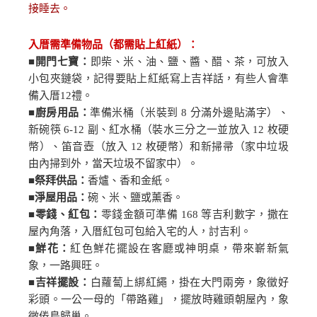
接睡去。
入厝需準備物品（都需貼上紅紙）：
■
開門七寶：
即柴、米、油、鹽、醬、醋、茶，可放入
小包夾鏈袋，記得要貼上紅紙寫上吉祥話，有些人會準
備入厝
12
禮。
■
廚房用品：
準備米桶（米裝到
8
分滿外邊貼滿字）、
新碗筷
6-12
副、紅水桶（裝水三分之一並放入
12
枚硬
幣）、笛音壺（放入
12
枚硬幣）和新掃帚（家中垃圾
由內掃到外，當天垃圾不留家中）。
■
祭拜供品：
香爐、香和金紙。
■
淨屋用品：
碗、米、鹽或薰香。
■
零錢、紅包：
零錢金額可準備
168
等吉利數字，撒在
屋內角落，入厝紅包可包給入宅的人，討吉利。
■
鮮花：
紅色鮮花擺設在客廳或神明桌，帶來嶄新氣
象，一路興旺。
■
吉祥擺設：
白蘿蔔上綁紅繩，掛在大門兩旁，象徵好
彩頭。一公一母的「帶路雞」，擺放時雞頭朝屋內，象
徵倦鳥歸巢。