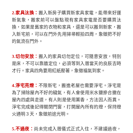
2.
家具汰換：
搬入新房子購買新家具家電，能帶來好運
新氣象，搬家前可以盤點現有家具家電是否要購買汰
換，如果是舊家的衣物和家具，還是可以搬到新家，搬
入新宅前，可以在門外先用掃帚輕拍四周，象徵把不好
的氣流在門外。
3.
切勿安放：
搬入的家具切勿定位，可隨意安放，特別
是床，不可以靠牆定位，必須等到入厝當天的良辰吉時
才行。家具四角要用紅紙壓著，象徵福氣到家。
4.
淨宅亮燈：
不限新宅，搬進老屋也需要淨宅。淨宅是
為了掃除屋內不好的穢氣，有人會使用米水鹽摻合撒在
屋內四處與走道，有人則是使用薰香，方法因人而異。
淨宅完成後記得關閉門窗，打開屋內所有的燈，保持燈
火通明３天，象徵前途光明。
5.
不過夜：
尚未完成入厝儀式正式入住，不建議過夜，