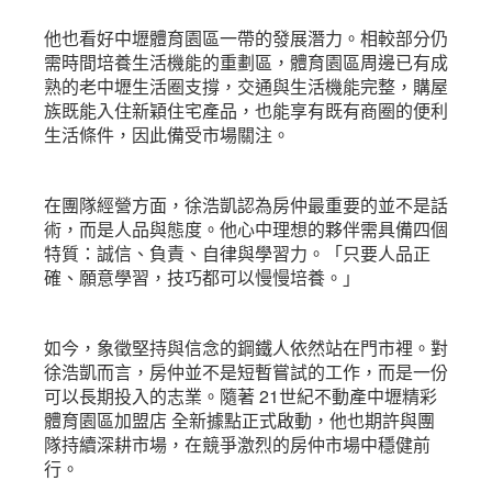
他也看好中壢體育園區一帶的發展潛力。相較部分仍
需時間培養生活機能的重劃區，體育園區周邊已有成
熟的老中壢生活圈支撐，交通與生活機能完整，購屋
族既能入住新穎住宅產品，也能享有既有商圈的便利
生活條件，因此備受市場關注。
在團隊經營方面，徐浩凱認為房仲最重要的並不是話
術，而是人品與態度。他心中理想的夥伴需具備四個
特質：誠信、負責、自律與學習力。「只要人品正
確、願意學習，技巧都可以慢慢培養。」
如今，象徵堅持與信念的鋼鐵人依然站在門市裡。對
徐浩凱而言，房仲並不是短暫嘗試的工作，而是一份
可以長期投入的志業。隨著 21世紀不動產中壢精彩
體育園區加盟店 全新據點正式啟動，他也期許與團
隊持續深耕市場，在競爭激烈的房仲市場中穩健前
行。