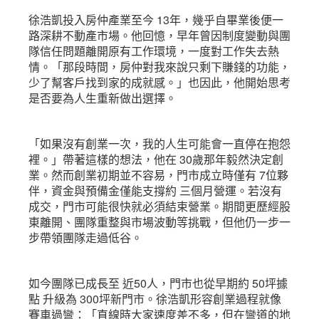
徐浩凱投入房仲產業至今 13年，幾乎自畢業後便一
路深耕不動產市場。他回憶，早年曾因制度變動與團
隊信任問題離開原有工作環境，一度對工作失去熱
情。「那段時間，房仲對我來說只剩下賺錢的功能，
少了幫客戶找到家的成就感。」也因此，他開始思考
是否要為人生重新做出選擇。
「如果沒有創業一次，我的人生可能會一直停在抱怨
裡。」帶著這樣的想法，他在 30歲那年毅然決定創
業。然而創業初期並不容易，門市成立時僅有 7位夥
伴，資金與預備金僅能支撐約 三個月營運。若沒有
成交，門市可能很快就必須結束營業。期間更歷經股
東離開、團隊重整與市場波動等挑戰，但他仍一步一
步帶領團隊走過低谷。
如今團隊已成長至 近50人，門市也從早期約 50坪據
點 升級為 300坪新門市。徐浩凱形容創業過程就像
賽車過彎：「直線時大家速度差不多，但在彎道的地