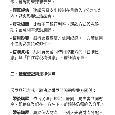
電、維護與管理費等等。
- 預算評估
：建議房貸支出控制在月收入 3分之1以
內，避免影響生活品質。
- 貸款細節
：比較不同銀行利率、還款方式與寬限
期；留意利率波動風險。
- 信用影響
：銀行會審查雙方信用紀錄，一方若信用
不佳將影響貸款條件。
- 首購資格
：共同買房會同時用掉雙方的「首購優
惠」與「自住房稅務優惠」，需謹慎考量。
三、產權登記與法律保障
房屋登記方式，取決於購屋時間點與雙方關係：
- 婚後購屋
：依《民法》規定，原則上屬夫妻共同財
產，即使僅登記在一方名下，離婚時仍需納入分配。
- 婚前購屋
：屬於個人財產，不列入夫妻財產分配。