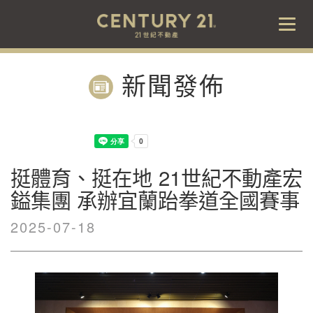
Togg
navig
新聞發佈
挺體育、挺在地 21世紀不動產宏
鎰集團 承辦宜蘭跆拳道全國賽事
2025-07-18