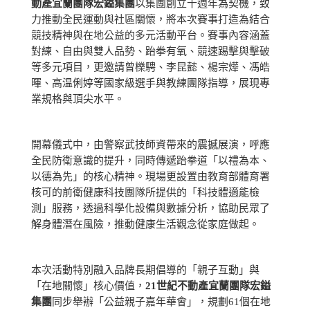
動產宜蘭團隊宏鎰集團
以集團創立十週年為契機，致
力推動全民運動與社區關懷，將本次賽事打造為結合
競技精神與在地公益的多元活動平台。賽事內容涵蓋
對練、自由與雙人品勢、跆拳有氧、競速踢擊與擊破
等多元項目，更邀請曾櫟騁、李昆懿、楊宗燁、馮皓
暉、高温俐婷等國家級選手與教練團隊指導，展現專
業規格與頂尖水平。
開幕儀式中，由警察武技師資帶來的震撼展演，呼應
全民防衛意識的提升，同時傳遞跆拳道「以禮為本、
以德為先」的核心精神。現場更設置由教育部體育署
核可的前衛健康科技團隊所提供的「科技體適能檢
測」服務，透過科學化設備與數據分析，協助民眾了
解身體潛在風險，推動健康生活觀念從家庭做起。
本次活動特別融入品牌長期倡導的「親子互動」與
「在地關懷」核心價值，
21世紀不動產宜蘭團隊宏鎰
集團
同步舉辦「公益親子嘉年華會」，規劃61個在地