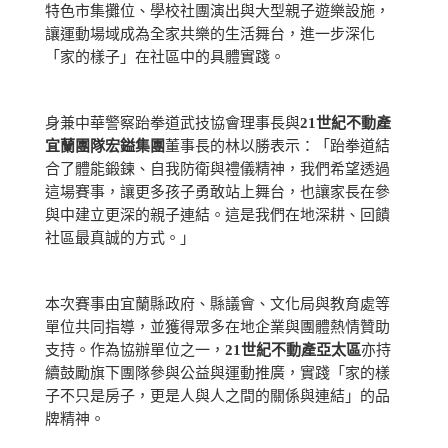
特色市集攤位、學校社團演出與大型親子遊樂設施，
讓運動場域成為全家共樂的生活舞台，進一步深化
「家的樣子」在社區中的具體實踐。
身兼中華警察跆拳道武技協會理事長與
21世紀不動產
宜蘭團隊宏鎰集團
董事長的林以勝表示：「跆拳道結
合了體能鍛鍊、自我防衛與禮儀精神，我們希望透過
這場賽事，讓更多孩子勇敢站上舞台，也讓家長在參
與中建立更深的親子連結。這是我們在地深耕、回饋
社區最真誠的方式。」
本次賽事由宜蘭縣政府、縣議會、文化局與教育處等
單位共同指導，並獲得眾多在地企業與團體熱情贊助
支持。作為協辦單位之一，
21世紀不動產亞太區
亦持
續鼓勵旗下團隊參與公益與運動推廣，實踐「家的樣
子不只是房子，更是人與人之間的關係與連結」的品
牌精神。