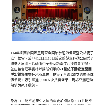
114年宜蘭縣國際童玩盃全國跆拳道錦標賽暨公益親子
嘉年華會，於7月12日至13日於宜蘭縣立運動公園體育
館盛大展開。活動由中華警察跆拳道武技協會主辦，
並由該會理事長林以勝所領軍的
21世紀不動產宜蘭團
隊宏鎰集團
擔任承辦單位，邀集全台逾125支跆拳道隊
伍參賽，吸引超過3,000人次共襄盛舉，現場充滿運動
熱情與親子歡笑。
身為21世紀不動產亞太區的重要加盟團隊，
21世紀不